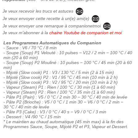
Je veux recevoir les trucs et astuces
Je veux envoyer cette recette à un(e) ami(e)
Je veux envoyer une remarque à companionetmoi
Je veux m'abonner à la
chaine Youtube de companion et moi
Les Programmes Automatiques du Companion
- Sauce : V6 / 70 °C / 8 min
- Soupe (Soup) P1 Velouté : 10 pulses − V12 / 2 min − 100 °C / 40
min (20 à 60 min)
- Soupe (Soup) P2 Mouliné : 10 pulses − 100 °C / 45 min (20 à 60
min)
- Mijoté (Slow cook) P1 : V3 / 130 °C / 5 min (2 à 15 min)
- Mijoté (Slow cook) P2 : V1 / 95 °C / 45 min (10 min à 2 h)
- Mijoté (Slow cook) P3 : V2 / 95 °C / 20 min (10 min à 2 h)
- Vapeur (Steam) P1 : Rien / 100 °C / 30 min (1 à 60 min)
- Vapeur (Steam) P2 : Rien / 100 °C / 35 min (1 à 60 min)
- Pâte P1 (Pain) : V5 / 0 °C / 2 min 30 − 30 °C / 40 min de levée
- Pâte P2 (Brioche) : V5 / 0 °C / 1 min 30 − V6 / 0 °C / 2 min −
30 °C / 40 min de levée
- Pâte P3 (Cake) : V3 / 0 °C / 40 s − V9 / 0 °C / 3 min
- Dessert : V4 /90 °C / 15 min
* Le maintien au chaud automatique (45 min max) à la fin des
Programmes Sauce, Soupe, Mijoté P2 et P3, Vapeur et Dessert.