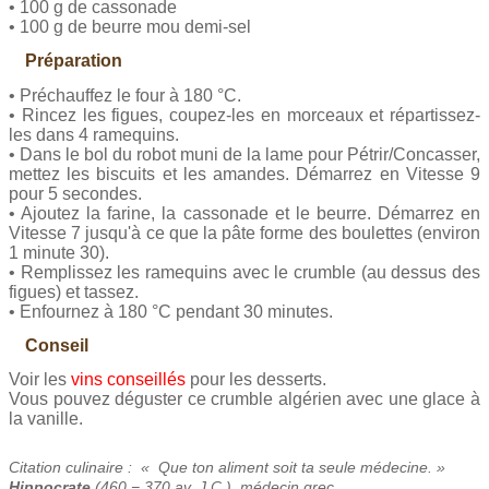
• 100 g de cassonade
• 100 g de beurre mou demi-sel
Préparation
• Préchauffez le four à 180 °C.
• Rincez les figues, coupez-les en morceaux et répartissez-
les dans 4 ramequins.
• Dans le bol du robot muni de la lame pour Pétrir/Concasser,
mettez les biscuits et les amandes. Démarrez en Vitesse 9
pour 5 secondes.
• Ajoutez la farine, la cassonade et le beurre. Démarrez en
Vitesse 7 jusqu'à ce que la pâte forme des boulettes (environ
1 minute 30).
• Remplissez les ramequins avec le crumble (au dessus des
figues) et tassez.
• Enfournez à 180 °C pendant 30 minutes.
Conseil
Voir les
vins conseillés
pour les desserts.
Vous pouvez déguster ce crumble algérien avec une glace à
la vanille.
Citation culinaire : « Que ton aliment soit ta seule médecine. »
Hippocrate
(460 − 370 av. J.C.), médecin grec.