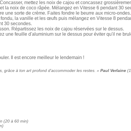
r/Concasser, mettez les noix de cajou et concassez grossièreme
cre et la noix de coco râpée. Mélangez en Vitesse 6 pendant 30 s
ire une sorte de crème. Faites fondre le beurre aux micro-ondes.
 fondu, la vanille et les œufs puis mélangez en Vitesse 8 penda
nt 30 secondes.
sson. Répartissez les noix de cajou réservées sur le dessus.
 une feuille d'aluminium sur le dessus pour éviter qu'il ne brul
uler. Il est encore meilleur le lendemain !
s, grâce à ton art profond d'accommoder les restes. »
Paul Verlaine
(1
in (20 à 60 min)
n)