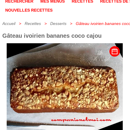
RECHERCHER
MES MENUS
RECETTES
RECETTES DE 
NOUVELLES RECETTES
Accueil
>
Recettes
>
Desserts
> Gâteau ivoirien bananes coco
Gâteau ivoirien bananes coco cajou