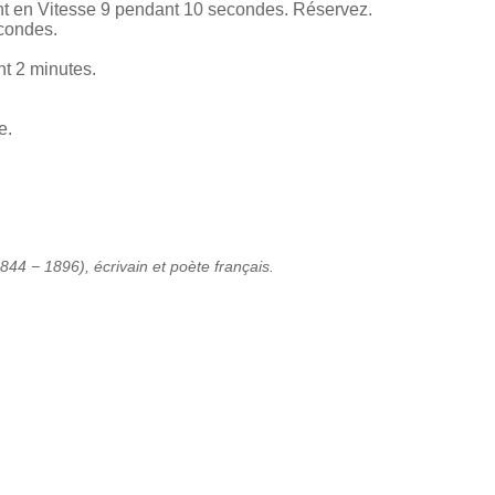
nt en Vitesse 9 pendant 10 secondes. Réservez.
econdes.
nt 2 minutes.
e.
844 − 1896), écrivain et poète français.