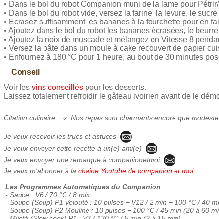
• Dans le bol du robot Companion muni de la lame pour Pétri
• Dans le bol du robot vide, versez la farine, la levure, le su
• Ecrasez suffisamment les bananes à la fourchette pour en fa
• Ajoutez dans le bol du robot les bananes écrasées, le beurre
• Ajoutez la noix de muscade et mélangez en Vitesse 8 penda
• Versez la pâte dans un moule à cake recouvert de papier cui
• Enfournez à 180 °C pour 1 heure, au bout de 30 minutes posez
Conseil
Voir les
vins conseillés
pour les desserts.
Laissez totalement refroidir le gâteau ivoirien avant de le démo
Citation culinaire : « Nos repas sont charmants encore que modeste
Je veux recevoir les trucs et astuces
Je veux envoyer cette recette à un(e) ami(e)
Je veux envoyer une remarque à companionetmoi
Je veux m'abonner à la
chaine Youtube de companion et moi
Les Programmes Automatiques du Companion
- Sauce : V6 / 70 °C / 8 min
- Soupe (Soup) P1 Velouté : 10 pulses − V12 / 2 min − 100 °C / 40 m
- Soupe (Soup) P2 Mouliné : 10 pulses − 100 °C / 45 min (20 à 60 mi
- Mijoté (Slow cook) P1 : V3 / 130 °C / 5 min (2 à 15 min)