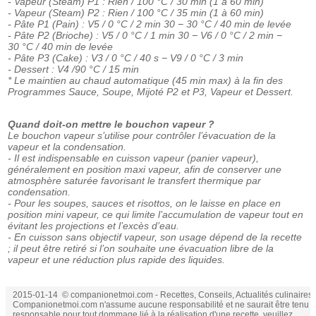
- Vapeur (Steam) P1 : Rien / 100 °C / 30 min (1 à 60 min)
- Vapeur (Steam) P2 : Rien / 100 °C / 35 min (1 à 60 min)
- Pâte P1 (Pain) : V5 / 0 °C / 2 min 30 − 30 °C / 40 min de levée
- Pâte P2 (Brioche) : V5 / 0 °C / 1 min 30 − V6 / 0 °C / 2 min −
30 °C / 40 min de levée
- Pâte P3 (Cake) : V3 / 0 °C / 40 s − V9 / 0 °C / 3 min
- Dessert : V4 /90 °C / 15 min
* Le maintien au chaud automatique (45 min max) à la fin des
Programmes Sauce, Soupe, Mijoté P2 et P3, Vapeur et Dessert.
Quand doit-on mettre le bouchon vapeur ?
Le bouchon vapeur s’utilise pour contrôler l’évacuation de la
vapeur et la condensation.
- Il est indispensable en cuisson vapeur (panier vapeur),
généralement en position maxi vapeur, afin de conserver une
atmosphère saturée favorisant le transfert thermique par
condensation.
- Pour les soupes, sauces et risottos, on le laisse en place en
position mini vapeur, ce qui limite l’accumulation de vapeur tout en
évitant les projections et l’excès d’eau.
- En cuisson sans objectif vapeur, son usage dépend de la recette
; il peut être retiré si l’on souhaite une évacuation libre de la
vapeur et une réduction plus rapide des liquides.
2015-01-14 © companionetmoi.com - Recettes, Conseils, Actualités culinaires.
Companionetmoi.com n'assume aucune responsabilité et ne saurait être tenu
responsable pour tout dommage lié à la réalisation d'une recette, veuillez