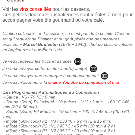
Voir les
vins conseillés
pour les desserts.
Ces petites douceurs australiennes sont idéales à noël pour
accompagner votre thé gourmand ou votre café.
Citation culinaire : « La cuisine, ce n'est pas de la chimie. C'est un
art qui requiert de l'instinct et du goût plutôt que des mesures
exactes. »
Marcel Boulestin
(1878 − 1943), chef de cuisine célèbre
en Angleterre et aux États-Unis.
Je veux recevoir les trucs et astuces
Je veux envoyer cette recette à un(e) ami(e)
Je veux envoyer une remarque à companionetmoi
Je veux m'abonner à la
chaine Youtube de companion et moi
Les Programmes Automatiques du Companion
- Sauce : V6 / 70 °C / 8 min
- Soupe (Soup) P1 Velouté : 10 pulses − V12 / 2 min − 100 °C / 40
min (20 à 60 min)
- Soupe (Soup) P2 Mouliné : 10 pulses − 100 °C / 45 min (20 à 60
min)
- Mijoté (Slow cook) P1 : V3 / 130 °C / 5 min (2 à 15 min)
- Mijoté (Slow cook) P2 : V1 / 95 °C / 45 min (10 min à 2 h)
- Mijoté (Slow cook) P3 : V2 / 95 °C / 20 min (10 min à 2 h)