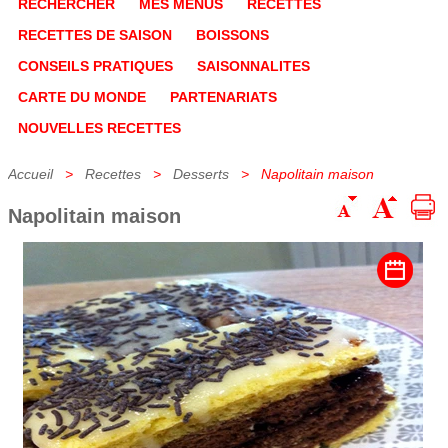
RECHERCHER
MES MENUS
RECETTES
RECETTES DE SAISON
BOISSONS
CONSEILS PRATIQUES
SAISONNALITES
CARTE DU MONDE
PARTENARIATS
NOUVELLES RECETTES
Accueil
>
Recettes
>
Desserts
> Napolitain maison
Napolitain maison