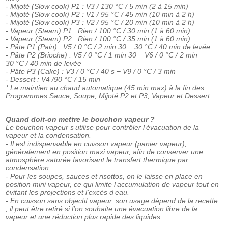
- Mijoté (Slow cook) P1 : V3 / 130 °C / 5 min (2 à 15 min)
- Mijoté (Slow cook) P2 : V1 / 95 °C / 45 min (10 min à 2 h)
- Mijoté (Slow cook) P3 : V2 / 95 °C / 20 min (10 min à 2 h)
- Vapeur (Steam) P1 : Rien / 100 °C / 30 min (1 à 60 min)
- Vapeur (Steam) P2 : Rien / 100 °C / 35 min (1 à 60 min)
- Pâte P1 (Pain) : V5 / 0 °C / 2 min 30 − 30 °C / 40 min de levée
- Pâte P2 (Brioche) : V5 / 0 °C / 1 min 30 − V6 / 0 °C / 2 min −
30 °C / 40 min de levée
- Pâte P3 (Cake) : V3 / 0 °C / 40 s − V9 / 0 °C / 3 min
- Dessert : V4 /90 °C / 15 min
* Le maintien au chaud automatique (45 min max) à la fin des
Programmes Sauce, Soupe, Mijoté P2 et P3, Vapeur et Dessert.
Quand doit-on mettre le bouchon vapeur ?
Le bouchon vapeur s’utilise pour contrôler l’évacuation de la
vapeur et la condensation.
- Il est indispensable en cuisson vapeur (panier vapeur),
généralement en position maxi vapeur, afin de conserver une
atmosphère saturée favorisant le transfert thermique par
condensation.
- Pour les soupes, sauces et risottos, on le laisse en place en
position mini vapeur, ce qui limite l’accumulation de vapeur tout en
évitant les projections et l’excès d’eau.
- En cuisson sans objectif vapeur, son usage dépend de la recette
; il peut être retiré si l’on souhaite une évacuation libre de la
vapeur et une réduction plus rapide des liquides.