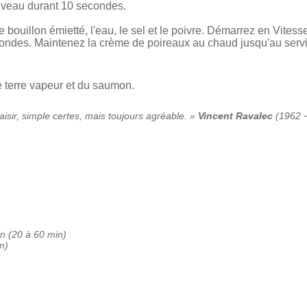
uveau durant 10 secondes.
 bouillon émietté, l'eau, le sel et le poivre. Démarrez en Vites
econdes. Maintenez la crème de poireaux au chaud jusqu'au serv
 terre vapeur et du saumon.
sir, simple certes, mais toujours agréable. »
Vincent Ravalec
(1962 − 
in (20 à 60 min)
n)