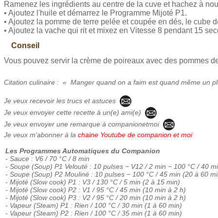
Ramenez les ingrédients au centre de la cuve et hachez à no
• Ajoutez l'huile et démarrez le Programme Mijoté P1.
• Ajoutez la pomme de terre pelée et coupée en dés, le cube de
• Ajoutez la vache qui rit et mixez en Vitesse 8 pendant 15 s
Conseil
Vous pouvez servir la crème de poireaux avec des pommes de
Citation culinaire : « Manger quand on a faim est quand même un plai
Je veux recevoir les trucs et astuces
Je veux envoyer cette recette à un(e) ami(e)
Je veux envoyer une remarque à companionetmoi
Je veux m'abonner à la
chaine Youtube de companion et moi
Les Programmes Automatiques du Companion
- Sauce : V6 / 70 °C / 8 min
- Soupe (Soup) P1 Velouté : 10 pulses − V12 / 2 min − 100 °C / 40 m
- Soupe (Soup) P2 Mouliné : 10 pulses − 100 °C / 45 min (20 à 60 mi
- Mijoté (Slow cook) P1 : V3 / 130 °C / 5 min (2 à 15 min)
- Mijoté (Slow cook) P2 : V1 / 95 °C / 45 min (10 min à 2 h)
- Mijoté (Slow cook) P3 : V2 / 95 °C / 20 min (10 min à 2 h)
- Vapeur (Steam) P1 : Rien / 100 °C / 30 min (1 à 60 min)
- Vapeur (Steam) P2 : Rien / 100 °C / 35 min (1 à 60 min)