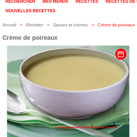
RECHERCHER
MES MENUS
RECETTES
RECETTES DE 
NOUVELLES RECETTES
Accueil
>
Recettes
>
Sauces et crèmes
> Crème de poireaux
Crème de poireaux