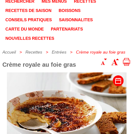
RECHERCHER
MES MENUS
RECETTES
RECETTES DE SAISON
BOISSONS
CONSEILS PRATIQUES
SAISONNALITES
CARTE DU MONDE
PARTENARIATS
NOUVELLES RECETTES
Accueil
>
Recettes
>
Entrées
> Crème royale au foie gras
Crème royale au foie gras