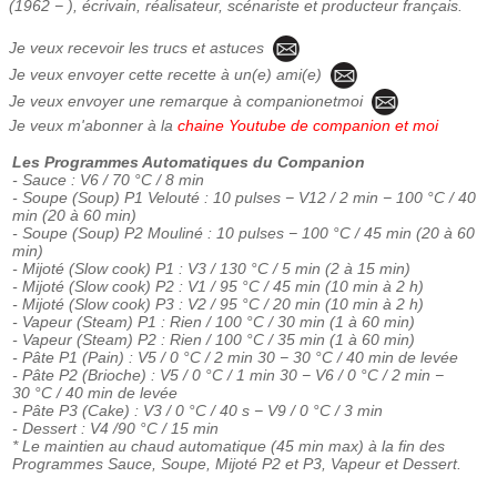
(1962 − ), écrivain, réalisateur, scénariste et producteur français.
Je veux recevoir les trucs et astuces
Je veux envoyer cette recette à un(e) ami(e)
Je veux envoyer une remarque à companionetmoi
Je veux m'abonner à la
chaine Youtube de companion et moi
Les Programmes Automatiques du Companion
- Sauce : V6 / 70 °C / 8 min
- Soupe (Soup) P1 Velouté : 10 pulses − V12 / 2 min − 100 °C / 40
min (20 à 60 min)
- Soupe (Soup) P2 Mouliné : 10 pulses − 100 °C / 45 min (20 à 60
min)
- Mijoté (Slow cook) P1 : V3 / 130 °C / 5 min (2 à 15 min)
- Mijoté (Slow cook) P2 : V1 / 95 °C / 45 min (10 min à 2 h)
- Mijoté (Slow cook) P3 : V2 / 95 °C / 20 min (10 min à 2 h)
- Vapeur (Steam) P1 : Rien / 100 °C / 30 min (1 à 60 min)
- Vapeur (Steam) P2 : Rien / 100 °C / 35 min (1 à 60 min)
- Pâte P1 (Pain) : V5 / 0 °C / 2 min 30 − 30 °C / 40 min de levée
- Pâte P2 (Brioche) : V5 / 0 °C / 1 min 30 − V6 / 0 °C / 2 min −
30 °C / 40 min de levée
- Pâte P3 (Cake) : V3 / 0 °C / 40 s − V9 / 0 °C / 3 min
- Dessert : V4 /90 °C / 15 min
* Le maintien au chaud automatique (45 min max) à la fin des
Programmes Sauce, Soupe, Mijoté P2 et P3, Vapeur et Dessert.