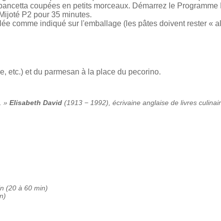
la pancetta coupées en petits morceaux. Démarrez le Programme 
Mijoté P2 pour 35 minutes.
lée comme indiqué sur l'emballage (les pâtes doivent rester « al
ne, etc.) et du parmesan à la place du pecorino.
e. »
Elisabeth David
(1913 − 1992), écrivaine anglaise de livres culinai
in (20 à 60 min)
n)