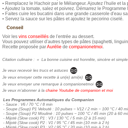
• Remplacez le Hachoir par le Mélangeur. Ajoutez l'huile et 
• Ajoutez la tomate, salez et poivrez. Démarrez le Programme 
• Faites cuire les bucatini dans une grande casserole d'eau sa
• Servez la sauce sur les pâtes et ajoutez le pecorino ciselé.
Conseil
Voir les
vins conseillés
de l'entrée au dessert.
Vous pouvez utiliser d'autres types de pâtes (spaghetti, lingui
Recette proposée par
Aurélie
de
companionetmoi
.
Citation culinaire : « La bonne cuisine est honnête, sincère et simpl
Je veux recevoir les trucs et astuces
Je veux envoyer cette recette à un(e) ami(e)
Je veux envoyer une remarque à companionetmoi
Je veux m'abonner à la
chaine Youtube de companion et moi
Les Programmes Automatiques du Companion
- Sauce : V6 / 70 °C / 8 min
- Soupe (Soup) P1 Velouté : 10 pulses − V12 / 2 min − 100 °C / 40 m
- Soupe (Soup) P2 Mouliné : 10 pulses − 100 °C / 45 min (20 à 60 mi
- Mijoté (Slow cook) P1 : V3 / 130 °C / 5 min (2 à 15 min)
- Mijoté (Slow cook) P2 : V1 / 95 °C / 45 min (10 min à 2 h)
- Mijoté (Slow cook) P3 : V2 / 95 °C / 20 min (10 min à 2 h)