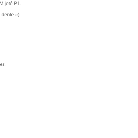
Mijoté P1.
 dente »).
res.