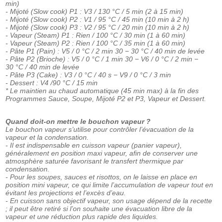
min)
- Mijoté (Slow cook) P1 : V3 / 130 °C / 5 min (2 à 15 min)
- Mijoté (Slow cook) P2 : V1 / 95 °C / 45 min (10 min à 2 h)
- Mijoté (Slow cook) P3 : V2 / 95 °C / 20 min (10 min à 2 h)
- Vapeur (Steam) P1 : Rien / 100 °C / 30 min (1 à 60 min)
- Vapeur (Steam) P2 : Rien / 100 °C / 35 min (1 à 60 min)
- Pâte P1 (Pain) : V5 / 0 °C / 2 min 30 − 30 °C / 40 min de levée
- Pâte P2 (Brioche) : V5 / 0 °C / 1 min 30 − V6 / 0 °C / 2 min −
30 °C / 40 min de levée
- Pâte P3 (Cake) : V3 / 0 °C / 40 s − V9 / 0 °C / 3 min
- Dessert : V4 /90 °C / 15 min
* Le maintien au chaud automatique (45 min max) à la fin des
Programmes Sauce, Soupe, Mijoté P2 et P3, Vapeur et Dessert.
Quand doit-on mettre le bouchon vapeur ?
Le bouchon vapeur s’utilise pour contrôler l’évacuation de la
vapeur et la condensation.
- Il est indispensable en cuisson vapeur (panier vapeur),
généralement en position maxi vapeur, afin de conserver une
atmosphère saturée favorisant le transfert thermique par
condensation.
- Pour les soupes, sauces et risottos, on le laisse en place en
position mini vapeur, ce qui limite l’accumulation de vapeur tout en
évitant les projections et l’excès d’eau.
- En cuisson sans objectif vapeur, son usage dépend de la recette
; il peut être retiré si l’on souhaite une évacuation libre de la
vapeur et une réduction plus rapide des liquides.