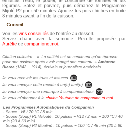
émiettés, l'eau, le poulet, le concentré de tomates et les
légumes. Salez et poivrez, puis démarrez le Programme
Mijoté P2 pour 50 minutes. Ajoutez les pois chiches en boite
8 minutes avant la fin de la cuisson.
Conseil
Voir les
vins conseillés
de l'entrée au dessert.
Servez chaud avec la semoule. Recette proposée par
Aurélie
de
companionetmoi
.
Citation culinaire : « La satiété est un sentiment qu'on éprouve
pour une assiette après avoir mangé son contenu. »
Ambrose
Bierce
(1842 − 1914), écrivain et journaliste américain.
Je veux recevoir les trucs et astuces
Je veux envoyer cette recette à un(e) ami(e)
Je veux envoyer une remarque à companionetmoi
Je veux m'abonner à la
chaine Youtube de companion et moi
Les Programmes Automatiques du Companion
- Sauce : V6 / 70 °C / 8 min
- Soupe (Soup) P1 Velouté : 10 pulses − V12 / 2 min − 100 °C / 40
min (20 à 60 min)
- Soupe (Soup) P2 Mouliné : 10 pulses − 100 °C / 45 min (20 à 60