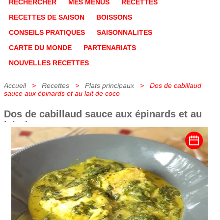
RECHERCHER
MES MENUS
RECETTES
RECETTES DE SAISON
BOISSONS
CONSEILS PRATIQUES
SAISONNALITES
CARTE DU MONDE
PARTENARIATS
NOUVELLES RECETTES
Accueil
>
Recettes
>
Plats principaux
> Dos de cabillaud
sauce aux épinards et au lait de coco
Dos de cabillaud sauce aux épinards et au
lait de coco