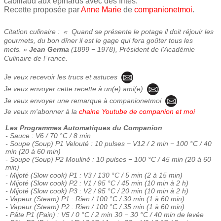
cabillaud aux épinards avec des frites.
Recette proposée par
Anne Marie
de
companionetmoi
.
Citation culinaire : « Quand se présente le potage il doit réjouir les
gourmets, du bon dîner il est le gage qui fera goûter tous les
mets. »
Jean Germa
(1899 − 1978), Président de l’Académie
Culinaire de France.
Je veux recevoir les trucs et astuces
Je veux envoyer cette recette à un(e) ami(e)
Je veux envoyer une remarque à companionetmoi
Je veux m'abonner à la
chaine Youtube de companion et moi
Les Programmes Automatiques du Companion
- Sauce : V6 / 70 °C / 8 min
- Soupe (Soup) P1 Velouté : 10 pulses − V12 / 2 min − 100 °C / 40
min (20 à 60 min)
- Soupe (Soup) P2 Mouliné : 10 pulses − 100 °C / 45 min (20 à 60
min)
- Mijoté (Slow cook) P1 : V3 / 130 °C / 5 min (2 à 15 min)
- Mijoté (Slow cook) P2 : V1 / 95 °C / 45 min (10 min à 2 h)
- Mijoté (Slow cook) P3 : V2 / 95 °C / 20 min (10 min à 2 h)
- Vapeur (Steam) P1 : Rien / 100 °C / 30 min (1 à 60 min)
- Vapeur (Steam) P2 : Rien / 100 °C / 35 min (1 à 60 min)
- Pâte P1 (Pain) : V5 / 0 °C / 2 min 30 − 30 °C / 40 min de levée