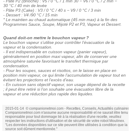
- Pâte P2 (Brioche) : V5 / 0 °C / 1 min 30 − V6 / 0 °C / 2 min −
30 °C / 40 min de levée
- Pâte P3 (Cake) : V3 / 0 °C / 40 s − V9 / 0 °C / 3 min
- Dessert : V4 /90 °C / 15 min
* Le maintien au chaud automatique (45 min max) à la fin des
Programmes Sauce, Soupe, Mijoté P2 et P3, Vapeur et Dessert.
Quand doit-on mettre le bouchon vapeur ?
Le bouchon vapeur s’utilise pour contrôler l’évacuation de la
vapeur et la condensation.
- Il est indispensable en cuisson vapeur (panier vapeur),
généralement en position maxi vapeur, afin de conserver une
atmosphère saturée favorisant le transfert thermique par
condensation.
- Pour les soupes, sauces et risottos, on le laisse en place en
position mini vapeur, ce qui limite l’accumulation de vapeur tout en
évitant les projections et l’excès d’eau.
- En cuisson sans objectif vapeur, son usage dépend de la recette
; il peut être retiré si l’on souhaite une évacuation libre de la
vapeur et une réduction plus rapide des liquides.
2015-01-14 © companionetmoi.com - Recettes, Conseils, Actualités culinaires.
Companionetmoi.com n'assume aucune responsabilité et ne saurait être tenu
responsable pour tout dommage lié à la réalisation d'une recette, veuillez
respecter les instructions d'utilisation et de sécurité de votre robot Moulinex.
"Les données disponibles sur ce site peuvent être utilisées à condition que la
source soit dûment mentionnée."