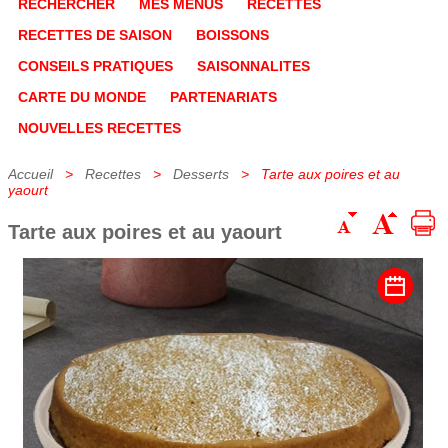
RECHERCHER
MES MENUS
RECETTES
RECETTES DE SAISON
BOISSONS
CONSEILS PRATIQUES
SAISONNALITES
CARTE DU MONDE
PARTENARIATS
NOUVELLES RECETTES
Accueil
>
Recettes
>
Desserts
> Tarte aux poires et au
yaourt
Tarte aux poires et au yaourt