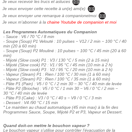
Je veux recevoir les trucs et astuces
Je veux envoyer cette recette à un(e) ami(e)
Je veux envoyer une remarque à companionetmoi
Je veux m'abonner à la
chaine Youtube de companion et moi
Les Programmes Automatiques du Companion
- Sauce : V6 / 70 °C / 8 min
- Soupe (Soup) P1 Velouté : 10 pulses − V12 / 2 min − 100 °C / 40
min (20 à 60 min)
- Soupe (Soup) P2 Mouliné : 10 pulses − 100 °C / 45 min (20 à 60
min)
- Mijoté (Slow cook) P1 : V3 / 130 °C / 5 min (2 à 15 min)
- Mijoté (Slow cook) P2 : V1 / 95 °C / 45 min (10 min à 2 h)
- Mijoté (Slow cook) P3 : V2 / 95 °C / 20 min (10 min à 2 h)
- Vapeur (Steam) P1 : Rien / 100 °C / 30 min (1 à 60 min)
- Vapeur (Steam) P2 : Rien / 100 °C / 35 min (1 à 60 min)
- Pâte P1 (Pain) : V5 / 0 °C / 2 min 30 − 30 °C / 40 min de levée
- Pâte P2 (Brioche) : V5 / 0 °C / 1 min 30 − V6 / 0 °C / 2 min −
30 °C / 40 min de levée
- Pâte P3 (Cake) : V3 / 0 °C / 40 s − V9 / 0 °C / 3 min
- Dessert : V4 /90 °C / 15 min
* Le maintien au chaud automatique (45 min max) à la fin des
Programmes Sauce, Soupe, Mijoté P2 et P3, Vapeur et Dessert.
Quand doit-on mettre le bouchon vapeur ?
Le bouchon vapeur s’utilise pour contrôler l’évacuation de la