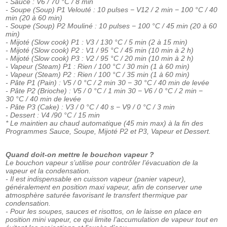
- Sauce : V6 / 70 °C / 8 min
- Soupe (Soup) P1 Velouté : 10 pulses − V12 / 2 min − 100 °C / 40
min (20 à 60 min)
- Soupe (Soup) P2 Mouliné : 10 pulses − 100 °C / 45 min (20 à 60
min)
- Mijoté (Slow cook) P1 : V3 / 130 °C / 5 min (2 à 15 min)
- Mijoté (Slow cook) P2 : V1 / 95 °C / 45 min (10 min à 2 h)
- Mijoté (Slow cook) P3 : V2 / 95 °C / 20 min (10 min à 2 h)
- Vapeur (Steam) P1 : Rien / 100 °C / 30 min (1 à 60 min)
- Vapeur (Steam) P2 : Rien / 100 °C / 35 min (1 à 60 min)
- Pâte P1 (Pain) : V5 / 0 °C / 2 min 30 − 30 °C / 40 min de levée
- Pâte P2 (Brioche) : V5 / 0 °C / 1 min 30 − V6 / 0 °C / 2 min −
30 °C / 40 min de levée
- Pâte P3 (Cake) : V3 / 0 °C / 40 s − V9 / 0 °C / 3 min
- Dessert : V4 /90 °C / 15 min
* Le maintien au chaud automatique (45 min max) à la fin des
Programmes Sauce, Soupe, Mijoté P2 et P3, Vapeur et Dessert.
Quand doit-on mettre le bouchon vapeur ?
Le bouchon vapeur s’utilise pour contrôler l’évacuation de la
vapeur et la condensation.
- Il est indispensable en cuisson vapeur (panier vapeur),
généralement en position maxi vapeur, afin de conserver une
atmosphère saturée favorisant le transfert thermique par
condensation.
- Pour les soupes, sauces et risottos, on le laisse en place en
position mini vapeur, ce qui limite l’accumulation de vapeur tout en